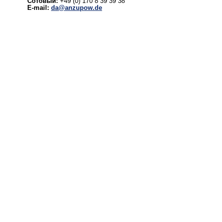
Сотовый:
+49 (0) 170 8 39 39 38
E-mail:
da@anzupow.de